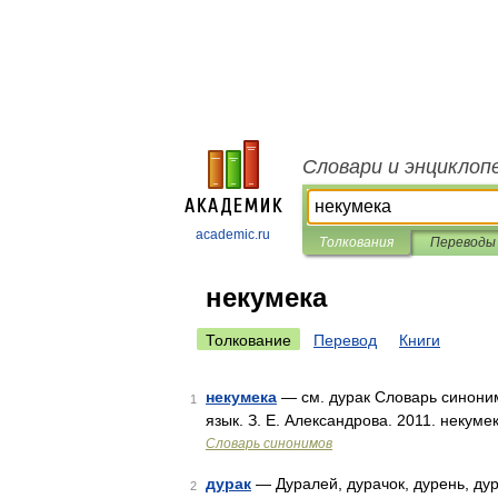
Словари и энциклоп
academic.ru
Толкования
Переводы
некумека
Толкование
Перевод
Книги
некумека
— см. дурак Словарь синоним
1
язык. З. Е. Александрова. 2011. некуме
Словарь синонимов
дурак
— Дуралей, дурачок, дурень, дура
2