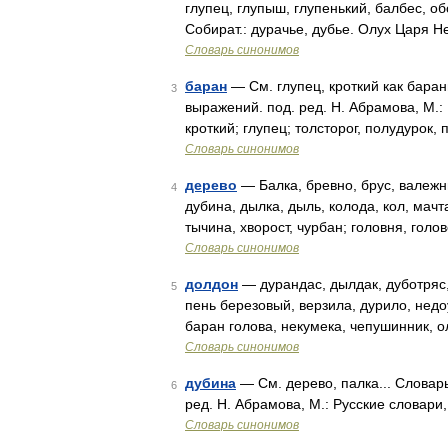
глупец, глупыш, глупенький, балбес, о
Собират.: дурачье, дубье. Олух Царя 
Словарь синонимов
баран
— См. глупец, кроткий как баран
3
выражений. под. ред. Н. Абрамова, М.:
кроткий; глупец; толсторог, полудурок
Словарь синонимов
дерево
— Балка, бревно, брус, валежни
4
дубина, дылка, дыль, колода, кол, мачта
тычина, хворост, чурбан; головня, голо
Словарь синонимов
долдон
— дурандас, дылдак, дуботряс, 
5
пень березовый, верзила, дурило, недо
баран голова, некумека, чепушинник, о
Словарь синонимов
дубина
— См. дерево, палка... Словар
6
ред. Н. Абрамова, М.: Русские словари,
Словарь синонимов