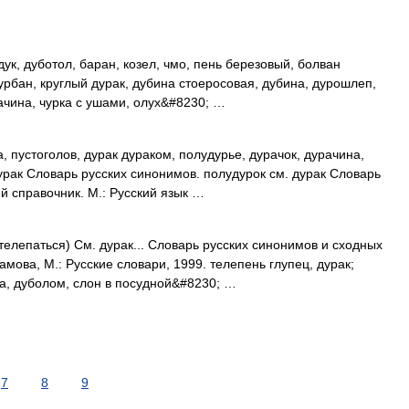
ук, дуботол, баран, козел, чмо, пень березовый, болван
урбан, круглый дурак, дубина стоеросовая, дубина, дурошлеп,
рачина, чурка с ушами, олух&#8230; …
, пустоголов, дурак дураком, полудурье, дурачок, дурачина,
урак Словарь русских синонимов. полудурок см. дурак Словарь
й справочник. М.: Русский язык …
телепаться) См. дурак... Словарь русских синонимов и сходных
амова, М.: Русские словари, 1999. телепень глупец, дурак;
ка, дуболом, слон в посудной&#8230; …
7
8
9