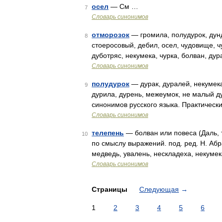
осел
— См …
7
Словарь синонимов
отморозок
— громила, полудурок, дунд
8
стоеросовый, дебил, осел, чудовище, ч
дуботряс, некумека, чурка, болван, ду
Словарь синонимов
полудурок
— дурак, дуралей, некумека
9
дурила, дурень, межеумок, не малый д
синонимов русского языка. Практически
Словарь синонимов
телепень
— болван или повеса (Даль, 
10
по смыслу выражений. под. ред. Н. Абр
медведь, увалень, нескладеха, некуме
Словарь синонимов
Страницы
Следующая
→
1
2
3
4
5
6