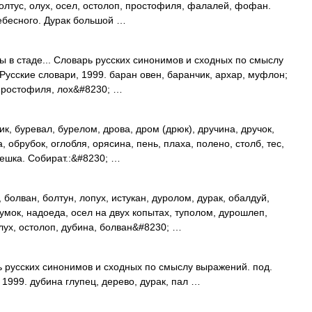
болтус, олух, осел, остолоп, простофиля, фалалей, фофан.
Небесного. Дурак большой …
ы в стаде... Словарь русских синонимов и сходных по смыслу
 Русские словари, 1999. баран овен, баранчик, архар, муфлон;
, простофиля, лох&#8230; …
к, буревал, бурелом, дрова, дром (дрюк), дручина, дручок,
, обрубок, оглобля, орясина, пень, плаха, полено, столб, тес,
вешка. Собират.:&#8230; …
болван, болтун, лопух, истукан, дуролом, дурак, обалдуй,
умок, надоеда, осел на двух копытах, туполом, дурошлеп,
лух, остолоп, дубина, болван&#8230; …
ь русских синонимов и сходных по смыслу выражений. под.
 1999. дубина глупец, дерево, дурак, пал …