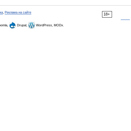
ка
,
Реклама на сайте
18+
omla,
Drupal,
WordPress, MODx.