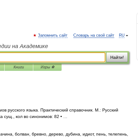
Запомнить сайт
Словарь на свой сайт
RU
едии на Академике
Найти!
Книги
Игры ⚽
ов русского языка. Практический справочник. М.: Русский
ка сущ., кол во синонимов: 82 • …
чина, болван, бревно, дерево, дубина, идиот, пень, телепень,